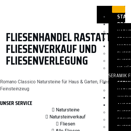
STAR
PROD
NATUR
FLIESENHANDEL RASTATT
GRANI
FLIESENVERKAUF UND
MARMO
FLIES
FLIESENVERLEGUNG
FLIES
NG KÜ
SERAMIK F
SERVI
Romano Classico Natursteine für Haus & Garten, Fliesen –
Feinsteinzeug
NATUR
INNEN
UNSER SERVICE
AUSSE
Natursteine
FLIES
Natursteinverkauf
SOCKE
Fliesen
FLIES
Alle Fliesen