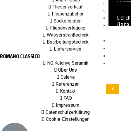
WASSE
Fliesenverkauf
BEARB
Fliesenzubehör
LIEFE
Sockelleisten
ÜBER
Fliesenverlegung
UNS
Wasserstrahltechnik
GALER
Bearbeitungstechnik
REFE
Lieferservice
KONT
ROMANO CLASSICO
FAQ
NG Kütahya Seramik
Über Uns
Galerie
Referenzen
X
Kontakt
FAQ
Impressum
Datenschutzerklärung
Cookie-Einstellungen