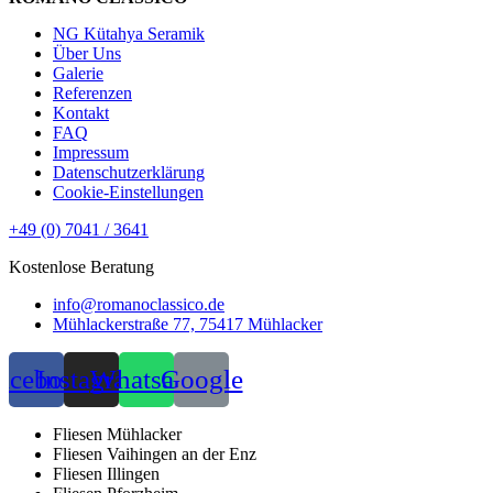
NG Kütahya Seramik
Über Uns
Galerie
Referenzen
Kontakt
FAQ
Impressum
Datenschutzerklärung
Cookie-Einstellungen
+49 (0) 7041 / 3641
Kostenlose Beratung
info@romanoclassico.de
Mühlackerstraße 77, 75417 Mühlacker
acebook
Instagram
Whatsapp
Google
Fliesen Mühlacker
Fliesen Vaihingen an der Enz
Fliesen Illingen