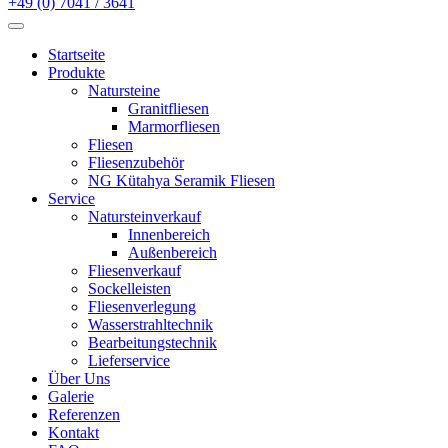
+49 (0) 7041 / 3641
Startseite
Produkte
Natursteine
Granitfliesen
Marmorfliesen
Fliesen
Fliesenzubehör
NG Kütahya Seramik Fliesen
Service
Natursteinverkauf
Innenbereich
Außenbereich
Fliesenverkauf
Sockelleisten
Fliesenverlegung
Wasserstrahltechnik
Bearbeitungstechnik
Lieferservice
Über Uns
Galerie
Referenzen
Kontakt