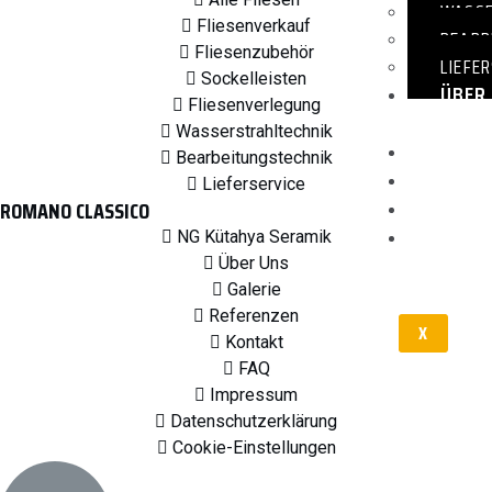
WASSE
Fliesenverkauf
BEARB
Fliesenzubehör
LIEFE
Sockelleisten
ÜBER
Fliesenverlegung
UNS
Wasserstrahltechnik
GALER
Bearbeitungstechnik
REFE
Lieferservice
KONT
ROMANO CLASSICO
FAQ
NG Kütahya Seramik
Über Uns
Galerie
Referenzen
X
Kontakt
FAQ
Impressum
Datenschutzerklärung
Cookie-Einstellungen