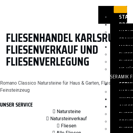
STAR
PROD
NATUR
FLIESENHANDEL KARLSRUHE
GRANI
FLIESENVERKAUF UND
MARMO
FLIES
FLIESENVERLEGUNG
FLIES
NG KÜ
SERAMIK F
SERVI
Romano Classico Natursteine für Haus & Garten, Fliesen –
Feinsteinzeug
NATUR
INNEN
UNSER SERVICE
AUSSE
Natursteine
FLIES
Natursteinverkauf
SOCKE
Fliesen
FLIES
Alle Fliesen